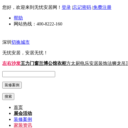
您好，欢迎来到无忧安居网！
登录
|
忘记密码
|
免费注册
帮助
网站热线：
400-8222-160
深圳
切换城市
无忧安居，安居无忧！
左右沙发
王力门窗
兰博公馆衣柜
方太厨电
乐安居装饰
法狮龙吊
搜索
首页
展会活动
装修案例
家装资讯