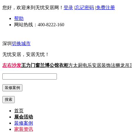
您好，欢迎来到无忧安居网！
登录
|
忘记密码
|
免费注册
帮助
网站热线：
400-8222-160
深圳
切换城市
无忧安居，安居无忧！
左右沙发
王力门窗
兰博公馆衣柜
方太厨电
乐安居装饰
法狮龙吊
搜索
首页
展会活动
装修案例
家装资讯