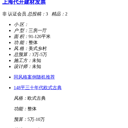
上海代开建材发票
非 认证会员
总投稿：
3
精品：
2
小 区：
户 型：
三房一厅
面 积：
91-120平米
功 能：
整体
风 格：
美式乡村
总预算：
3万-5万
施工方：
未知
设计师：
未知
同风格案例随机推荐
148平三十年代欧式古典
风格：
欧式古典
功能：
整体
预算：
5万-10万