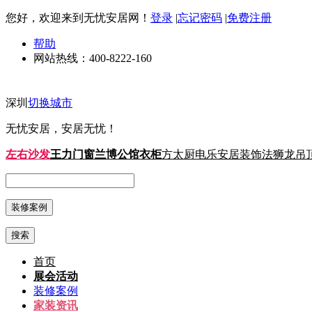
您好，欢迎来到无忧安居网！
登录
|
忘记密码
|
免费注册
帮助
网站热线：
400-8222-160
深圳
切换城市
无忧安居，安居无忧！
左右沙发
王力门窗
兰博公馆衣柜
方太厨电
乐安居装饰
法狮龙吊
搜索
首页
展会活动
装修案例
家装资讯