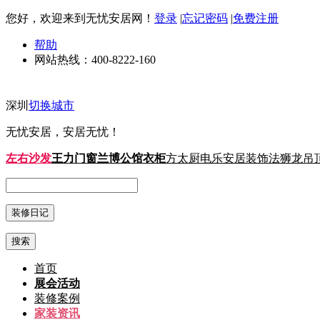
您好，欢迎来到无忧安居网！
登录
|
忘记密码
|
免费注册
帮助
网站热线：
400-8222-160
深圳
切换城市
无忧安居，安居无忧！
左右沙发
王力门窗
兰博公馆衣柜
方太厨电
乐安居装饰
法狮龙吊
搜索
首页
展会活动
装修案例
家装资讯