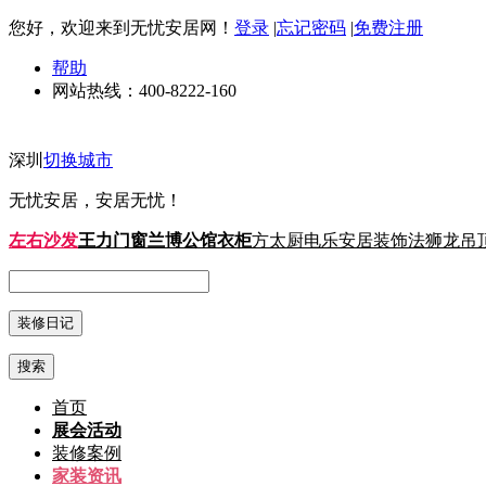
您好，欢迎来到无忧安居网！
登录
|
忘记密码
|
免费注册
帮助
网站热线：
400-8222-160
深圳
切换城市
无忧安居，安居无忧！
左右沙发
王力门窗
兰博公馆衣柜
方太厨电
乐安居装饰
法狮龙吊
搜索
首页
展会活动
装修案例
家装资讯