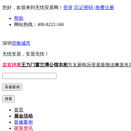
您好，欢迎来到无忧安居网！
登录
|
忘记密码
|
免费注册
帮助
网站热线：
400-8222-160
深圳
切换城市
无忧安居，安居无忧！
左右沙发
王力门窗
兰博公馆衣柜
方太厨电
乐安居装饰
法狮龙吊
搜索
首页
展会活动
装修案例
家装资讯