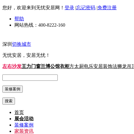
您好，欢迎来到无忧安居网！
登录
|
忘记密码
|
免费注册
帮助
网站热线：
400-8222-160
深圳
切换城市
无忧安居，安居无忧！
左右沙发
王力门窗
兰博公馆衣柜
方太厨电
乐安居装饰
法狮龙吊
搜索
首页
展会活动
装修案例
家装资讯