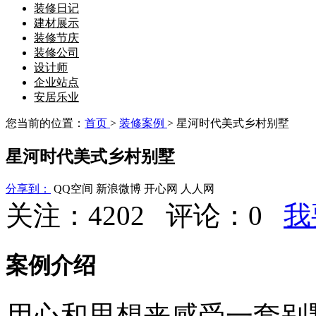
装修日记
建材展示
装修节庆
装修公司
设计师
企业站点
安居乐业
您当前的位置：
首页
>
装修案例
> 星河时代美式乡村别墅
星河时代美式乡村别墅
分享到：
QQ空间
新浪微博
开心网
人人网
关注：4202 评论：
0
我
案例介绍
用心和思想来感受一套别